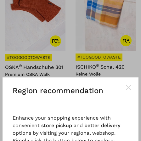
#TOOGOODTOWASTE
#TOOGOODTOWASTE
®
®
ISCHIKO
Schal 420
OSKA
Handschuhe 301
Reine Wolle
Premium OSKA Walk
€ 79,00
€ 89,00
2 Tage
2 Tage
Region recommendation
Enhance your shopping experience with
convenient
store pickup
and
better delivery
options by visiting your regional webshop.
Simply click the button below to explore: