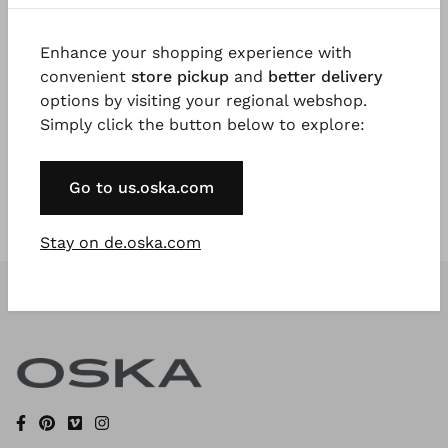
Enhance your shopping experience with
Registrieren Sie sich jetzt
convenient
store pickup
and
better delivery
options by visiting your regional webshop.
* Available to VIP Customers
Simply click the button below to explore:
Go to us.oska.com
Stay on de.oska.com