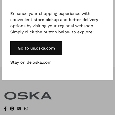
Enhance your shopping experience with
Registrieren Sie sich jetzt
convenient
store pickup
and
better delivery
options by visiting your regional webshop.
* Available to VIP Customers
Simply click the button below to explore:
Go to us.oska.com
Stay on de.oska.com