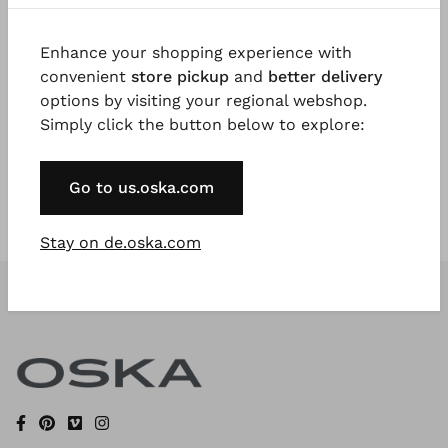
Enhance your shopping experience with
Registrieren Sie sich jetzt
convenient
store pickup
and
better delivery
options by visiting your regional webshop.
* Available to VIP Customers
Simply click the button below to explore:
Go to us.oska.com
Stay on de.oska.com