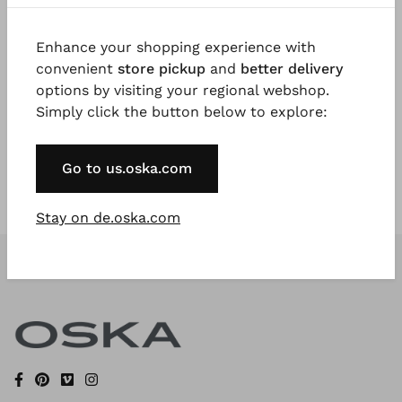
Enhance your shopping experience with
Registrieren Sie sich jetzt
convenient
store pickup
and
better delivery
options by visiting your regional webshop.
* Available to VIP Customers
Simply click the button below to explore:
Go to us.oska.com
Stay on de.oska.com