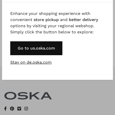
Enhance your shopping experience with
Registrieren Sie sich jetzt
convenient
store pickup
and
better delivery
options by visiting your regional webshop.
* Available to VIP Customers
Simply click the button below to explore:
Go to us.oska.com
Stay on de.oska.com