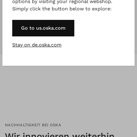
options by visiting your regional webshop.
Simply click the button below to explore:
Unsere Kollektionen
sind für
jeden
,
der etwas Besonderes will.
Go to us.oska.com
Stay on de.oska.com
NACHHALTIGKEIT BEI OSKA
Wir innovieren weiterhin