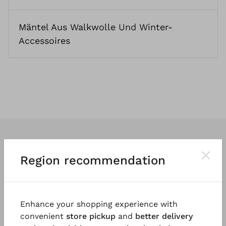
Mäntel Aus Walkwolle
Und
Winter-
Accessoires
Region recommendation
Wir entwerfen
klassische
und vor
allem
tragbare Kleidung
. So vielfältig
Enhance your shopping experience with
und einzigartig wie die Menschen, die
convenient
store pickup
and
better delivery
sie tragen.