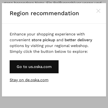
ganz besondere Note. Ein Reißverschluss vorne und
der bequeme Gummibund hinten unterstreichen den
Region recommendation
lässigen Look dieser zeitlosen Hose.
Gut zu wissen
Enhance your shopping experience with
Seersucker-Chambray aus elastischer Baumwolle,
convenient
store pickup
and
better delivery
hergestellt in Italien.
options by visiting your regional webshop.
Simply click the button below to explore:
Go to us.oska.com
Stay on de.oska.com
Das könnte Ihnen auch gefallen