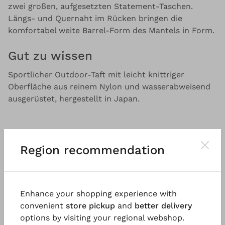
zwei großen, aufgesetzten Statement-Taschen.
Längs- und Quernaht im Rücken bringen die
komfortabel weite Barrel-Form des Mantels in Form.
Gut zu wissen
Sportlicher Outdoor-Taft mit leicht knittriger
Oberfläche aus reinem Nylon und wasserabweisend
ausgerüstet, hergestellt in Japan.
Region recommendation
Das könnte Ihnen auch gefallen
Enhance your shopping experience with
convenient
store pickup
and
better delivery
options by visiting your regional webshop.