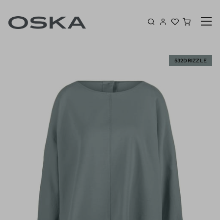
Zum Inhalt springen
Warenk
N
532DRIZZLE