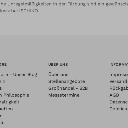
che Unregelmäßigkeiten in der Färbung sind ein gewünsch
lusiv bei ISCHIKO.
ORE
ÜBER UNS
INFORMA
ore - Unser Blog
Über uns
Impres
zin
Stellenangebote
Versand
s
Großhandel - B2B
Rückga
n Philosophie
Messetermine
AGB
altigkeit
Datensc
uetten
Cookies
n
tät