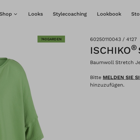
Shop
Looks
Stylecoaching
Lookbook
Sto
60250110043 / 4127
740GARDEN
®
ISCHIKO
Baumwoll Stretch J
Bitte
MELDEN SIE S
hinzuzufügen.