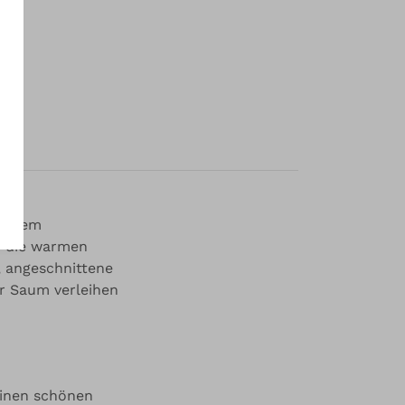
it
weichem
ür die warmen
 angeschnittene
r Saum verleihen
einen schönen