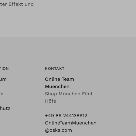
ter Effekt und
TION
KONTAKT
sum
Online Team
Muenchen
be
Shop München Fünf
Höfe
hutz
+49 89 244138912
OnlineTeamMuenchen
@oska.com