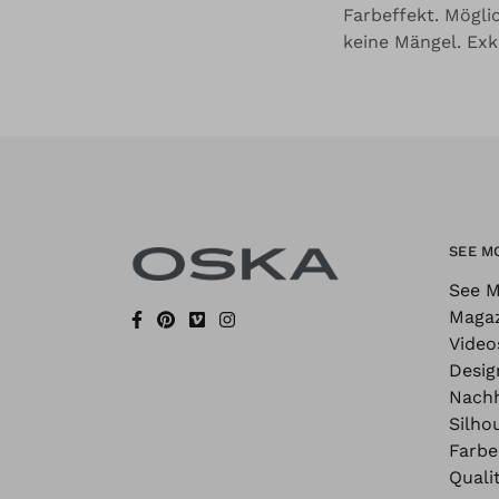
Farbeffekt. Mögli
keine Mängel. Exk
SEE M
See M
Maga
Video
Desig
Nachh
Silho
Farbe
Quali