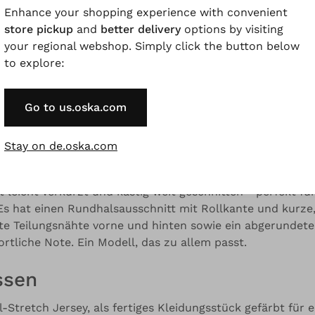
Enhance your shopping experience with convenient
store pickup
and
better delivery
options by visiting
your regional webshop. Simply click the button below
to explore:
Farbvarianten enthalten.
Go to us.oska.com
eschreibung
Material & Pflegehinweis
Verfügbarke
Stay on de.oska.com
 so vielseitig wie das T-Shirt. Dieses Shirt aus herrlich 
t leicht verkürzt und kastig weit geschnitten - perfekt f
 hat einen Rundhalsausschnitt mit Rollkante und kurze,
te Teilungsnähte vorne und hinten sowie ein abgerundete
ortliche Note. Ein Modell, das zu allem passt.
ssen
Stretch Jersey, als fertiges Kleidungsstück gefärbt für 