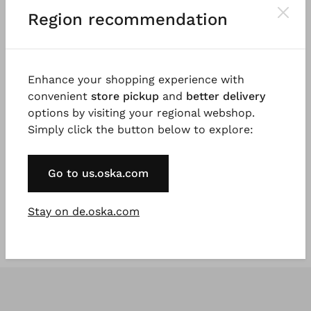
Region recommendation
Enhance your shopping experience with
convenient
store pickup
and
better delivery
®
®
ISCHIKO
Jacke 603
ISCHIKO
Jacke 602
options by visiting your regional webshop.
Baumwoll-Hanf Chevron
Baumwoll Mischung in
Simply click the button below to explore:
€ 173,00
Grobstrick
€ 131,00
€ 289,00
€ 219,00
3 - 7 Tage
Go to us.oska.com
3 Tage
Stay on de.oska.com