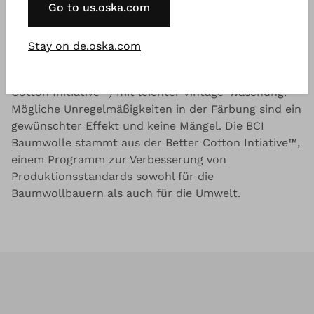
Go to us.oska.com
kombinieren lässt.
Stay on de.oska.com
Gut zu wissen
Reiner Baumwoll-Denim aus BCI Garnen (Better
Cotton Initiative™) mit leichter Vintage-Waschung.
Mögliche Unregelmäßigkeiten in der Färbung sind ein
gewünschter Effekt und keine Mängel. Die BCI
Baumwolle stammt aus der Better Cotton Intiative™,
einem Programm zur Verbesserung von
Produktionsstandards sowohl für die
Baumwollbauern als auch für die Umwelt.