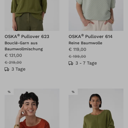
®
®
OSKA
Pullover 623
OSKA
Pullover 614
Bouclé-Garn aus
Reine Baumwolle
Baumwollmischung
€ 119,00
€ 131,00
€ 199,00
€ 219,00
3 - 7 Tage
3 Tage
SALE
SALE
%
%