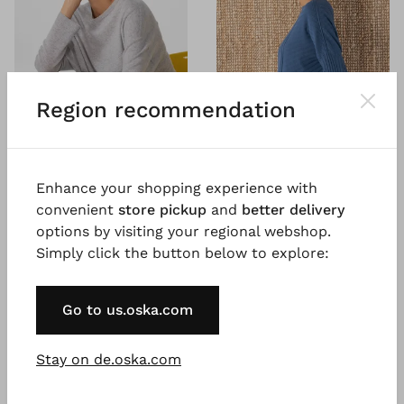
Region recommendation
Enhance your shopping experience with
®
®
OSKA
Pullover 607
OSKA
Pullover 609
convenient
store pickup
and
better delivery
Merino-Kaschmir Mischung
Reine Baumwolle
options by visiting your regional webshop.
€ 153,00
€ 131,00
Simply click the button below to explore:
€ 219,00
€ 219,00
3 - 6 Tage
3 - 7 Tage
Go to us.oska.com
SALE
SALE
%
%
Stay on de.oska.com