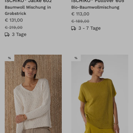
ISCHIKO
Jacke 602
ISCHIKO
Pullover 605
Baumwoll Mischung in
Bio-Baumwollmischung
Grobstrick
€ 113,00
€ 131,00
€ 189,00
€ 219,00
3 - 7 Tage
3 Tage
SALE
SALE
%
%