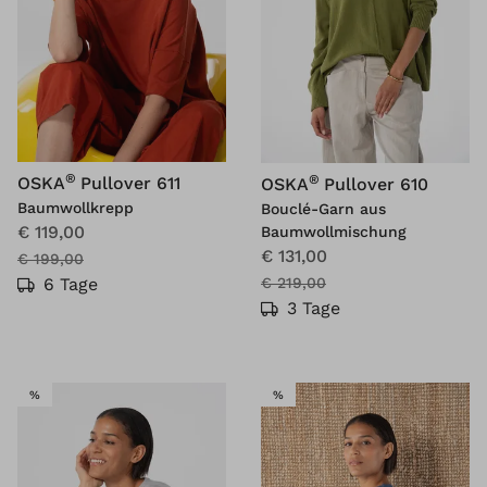
®
®
OSKA
Pullover 611
OSKA
Pullover 610
Baumwollkrepp
Bouclé-Garn aus
€ 119,00
Baumwollmischung
€ 131,00
€ 199,00
€ 219,00
6 Tage
3 Tage
SALE
SALE
%
%