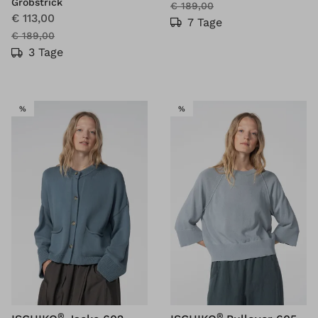
Grobstrick
€ 189,00
€ 113,00
7 Tage
€ 189,00
3 Tage
SALE
SALE
%
%
®
®