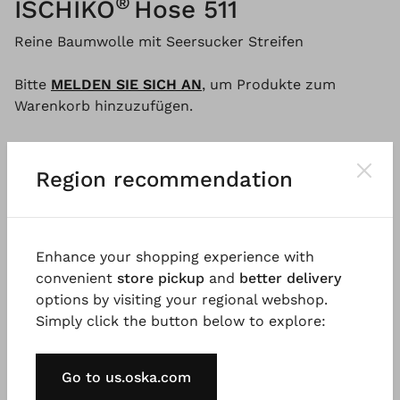
®
ISCHIKO
Hose 511
Reine Baumwolle mit Seersucker Streifen
Bitte
MELDEN SIE SICH AN
, um Produkte zum
Warenkorb hinzuzufügen.
Region recommendation
Beschreibung
Material & Pflegehinweis
Verfügba
Enhance your shopping experience with
Die Hose aus reiner Baumwolle sitzt an der Taille,
convenient
store pickup
and
better delivery
hat eine lockere Passform und ein schmal
options by visiting your regional webshop.
zulaufendes Bein. Schräge Leistentaschen und
Simply click the button below to explore:
Steppnähte unterstreichen den sportlichen Look.
Eine Wohlfühlhose für diese Saison und darüber
hinaus.
Go to us.oska.com