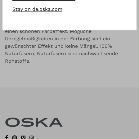
Gut zu wissen
Stay on de.oska.com
Seersucker Streifen aus einer dichtgewebten, festen
Baumwolle, als fertiges Kleidungsstück gefärbt für
einen schönen Farbeffekt. Mögliche
Unregelmäßigkeiten in der Färbung sind ein
gewünschter Effekt und keine Mängel. 100%
Naturfasern, Naturfasern sind nachwachsende
Rohstoffe.