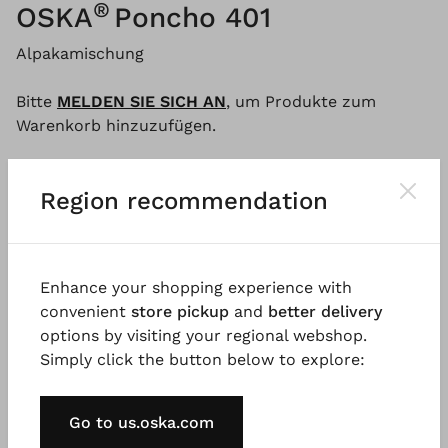
®
OSKA
Poncho 401
Alpakamischung
Bitte
MELDEN SIE SICH AN
, um Produkte zum
Warenkorb hinzuzufügen.
Region recommendation
Beschreibung
Material & Pflegehinweis
Verfügba
Enhance your shopping experience with
Der locker schwingende Poncho ist das Highlight
convenient
store pickup
and
better delivery
Ihrer Wintergarderobe. Gestrickt aus einer
options by visiting your regional webshop.
kuscheligen Alpakamischung kann er lässig im
Simply click the button below to explore:
Lagenlook getragen werden. Das Modell hat einen
Rundhalsausschnitt mit feiner Rollkante, schöne
Naht-Details und reicht etwa bis zur Hüfte. Ein
Go to us.oska.com
echter OSKA Klassiker für die kalte Jahreszeit!