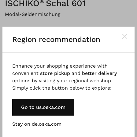
®
ISCHIKO
Schal 601
Modal-Seidenmischung
Bitte
MELDEN SIE SICH AN
, um Produkte zum
Warenkorb hinzuzufügen.
Region recommendation
Beschreibung
Material & Pflegehinweis
Verfügba
Enhance your shopping experience with
convenient
store pickup
and
better delivery
options by visiting your regional webshop.
Simply click the button below to explore:
Der einzigartige, duftig leichte Sommerschal aus
einer Modal-Seidenmischung präsentiert sich mit
einem farbenfrohen, abstrakten Motiv im
Go to us.oska.com
Digitaldruck. Ein absoluter Hingucker!
Stay on de.oska.com
Gut zu wissen